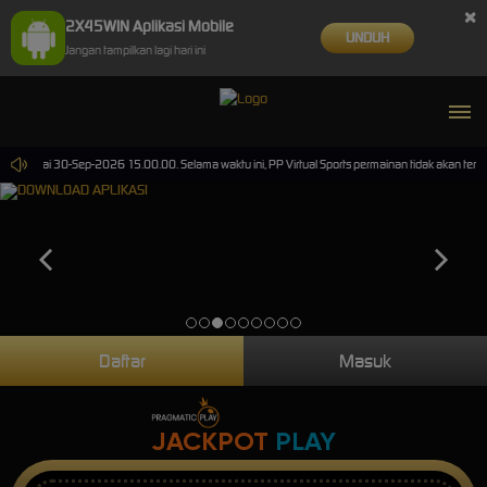
×
2X45WIN Aplikasi Mobile
UNDUH
Jangan tampilkan lagi hari ini
0 sampai 30-Sep-2026 15.00.00. Selama waktu ini, PP Virtual Sports permainan tidak akan ters
Daftar
Masuk
JACKPOT
PLAY