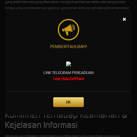
yang stabil. Informasi yang ditampilkan mengikuti pembaruan sistem dan penyesuaian
terbaru untuk memberikan pengalaman yang aman serta menghindari potensi hambatan
saat mengakses layanan.
×
Setiap tautan yang disediakan melalui halaman ini telah melalui proses pengecekan
berkala untuk memastikan kelayakan akses dan keamanan teknisnya. Dengan cara ini,
pengguna tidak perlu khawatir terkait link yang kadaluwarsa atau tidak dapat diakses.
PEMBERITAHUAN!!!
Update Fitur Resmi 2026
Tahun 2026 menghadirkan sejumlah pembaruan yang membantu meningkatkan
kenyamanan pengguna, mulai dari optimalisasi performa, tampilan responsif, hingga
LINK TELEGRAM PENGADUAN
penyesuaian antarmuka untuk berbagai perangkat terbaru.
t.me/Adu2x45win
Optimalisasi performa sistem
Antarmuka yang lebih ramah pengguna
Peningkatan kestabilan koneksi
Pembaruan panduan agar lebih mudah dipahami
OK
Komitmen Terhadap Keamanan &
Kejelasan Informasi
Informasi yang disajikan pada halaman ini difokuskan untuk membantu pengguna