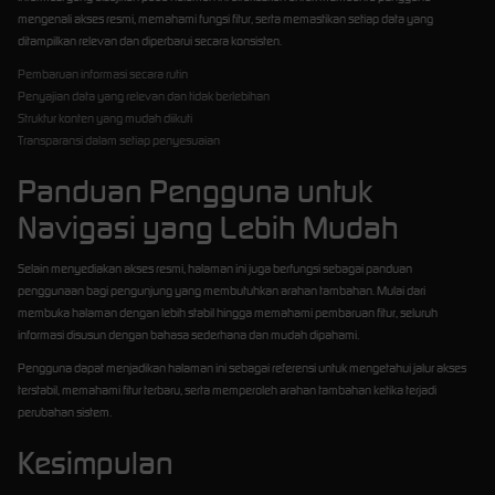
mengenali akses resmi, memahami fungsi fitur, serta memastikan setiap data yang
ditampilkan relevan dan diperbarui secara konsisten.
Pembaruan informasi secara rutin
Penyajian data yang relevan dan tidak berlebihan
Struktur konten yang mudah diikuti
Transparansi dalam setiap penyesuaian
Panduan Pengguna untuk
Navigasi yang Lebih Mudah
Selain menyediakan akses resmi, halaman ini juga berfungsi sebagai panduan
penggunaan bagi pengunjung yang membutuhkan arahan tambahan. Mulai dari
membuka halaman dengan lebih stabil hingga memahami pembaruan fitur, seluruh
informasi disusun dengan bahasa sederhana dan mudah dipahami.
Pengguna dapat menjadikan halaman ini sebagai referensi untuk mengetahui jalur akses
terstabil, memahami fitur terbaru, serta memperoleh arahan tambahan ketika terjadi
perubahan sistem.
Kesimpulan