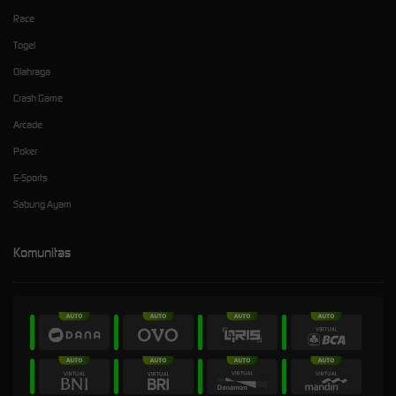
Race
Togel
Olahraga
Crash Game
Arcade
Poker
E-Sports
Sabung Ayam
Komunitas