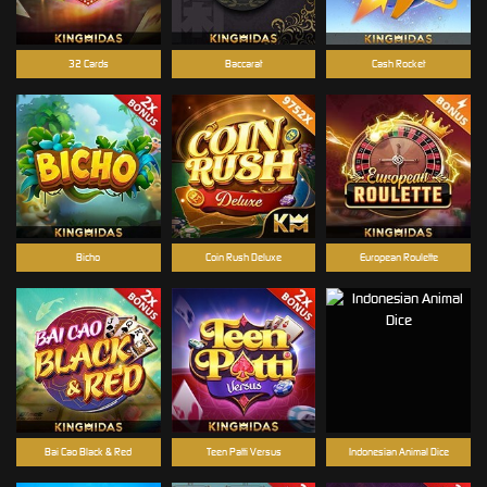
32 Cards
Baccarat
Cash Rocket
Bicho
Coin Rush Deluxe
European Roulette
Bai Cao Black & Red
Teen Patti Versus
Indonesian Animal Dice