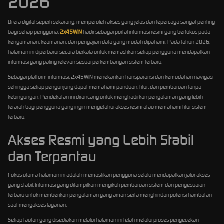
2026
Di era digital seperti sekarang, memperoleh akses yang jelas dan tepercaya sangat penting
bagi setiap pengguna.
2x45WIN
hadir sebagai portal informasi resmi yang berfokus pada
kenyamanan, keamanan, dan penyajian data yang mudah dipahami. Pada tahun 2026,
halaman ini diperbarui secara berkala untuk memastikan setiap pengguna mendapatkan
informasi yang paling relevan sesuai perkembangan sistem terbaru.
Sebagai platform informasi, 2x45WIN menekankan transparansi dan kemudahan navigasi
sehingga setiap pengunjung dapat memahami panduan, fitur, dan pembaruan tanpa
kebingungan. Pendekatan ini dirancang untuk menghadirkan pengalaman yang lebih
terarah bagi pengguna yang ingin mengetahui akses resmi atau memahami fitur sistem
terbaru.
Akses Resmi yang Lebih Stabil
dan Terpantau
Fokus utama halaman ini adalah memastikan pengguna selalu mendapatkan jalur akses
yang stabil. Informasi yang ditampilkan mengikuti pembaruan sistem dan penyesuaian
terbaru untuk memberikan pengalaman yang aman serta menghindari potensi hambatan
saat mengakses layanan.
Setiap tautan yang disediakan melalui halaman ini telah melalui proses pengecekan