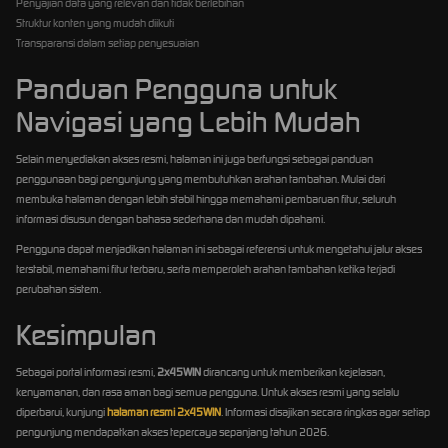
Penyajian data yang relevan dan tidak berlebihan
Struktur konten yang mudah diikuti
Transparansi dalam setiap penyesuaian
Panduan Pengguna untuk
Navigasi yang Lebih Mudah
Selain menyediakan akses resmi, halaman ini juga berfungsi sebagai panduan
penggunaan bagi pengunjung yang membutuhkan arahan tambahan. Mulai dari
membuka halaman dengan lebih stabil hingga memahami pembaruan fitur, seluruh
informasi disusun dengan bahasa sederhana dan mudah dipahami.
Pengguna dapat menjadikan halaman ini sebagai referensi untuk mengetahui jalur akses
terstabil, memahami fitur terbaru, serta memperoleh arahan tambahan ketika terjadi
perubahan sistem.
Kesimpulan
Sebagai portal informasi resmi,
2x45WIN
dirancang untuk memberikan kejelasan,
kenyamanan, dan rasa aman bagi semua pengguna. Untuk akses resmi yang selalu
diperbarui, kunjungi
halaman resmi 2x45WIN
. Informasi disajikan secara ringkas agar setiap
pengunjung mendapatkan akses tepercaya sepanjang tahun 2026.