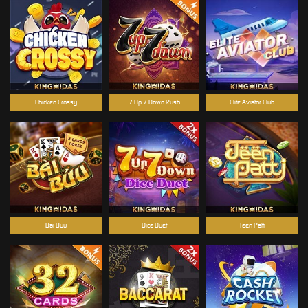
Chicken Crossy
7 Up 7 Down Rush
Elite Aviator Club
Bai Buu
Dice Duet
Teen Patti