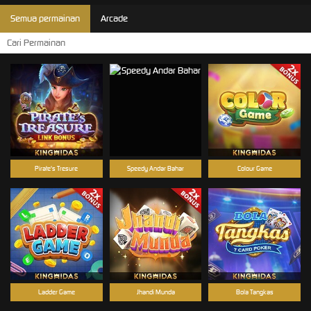
Semua permainan
Arcade
Pirate's Tresure
Speedy Andar Bahar
Colour Game
Ladder Game
Jhandi Munda
Bola Tangkas