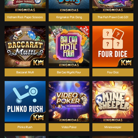
Vietnam Rock Paper Scissors
Kingmaker Pok Deng
Thai Fish Prawn Crab GO!
Baccarat: Multi
Bai Cao Mystic Four
Four Dice
Plinko Rush
Video Poker
Minesweeper