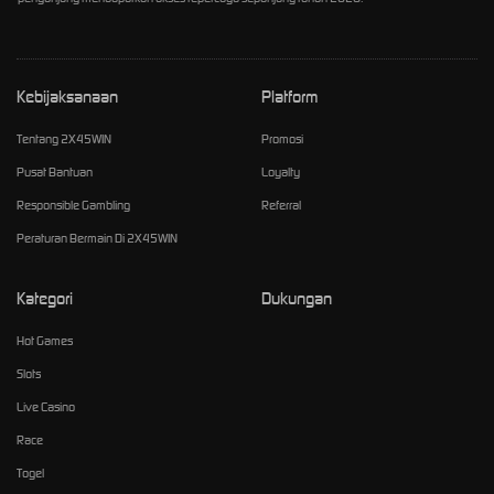
Kebijaksanaan
Platform
Tentang 2X45WIN
Promosi
Pusat Bantuan
Loyalty
Responsible Gambling
Referral
Peraturan Bermain Di 2X45WIN
Kategori
Dukungan
Hot Games
Slots
Live Casino
Race
Togel