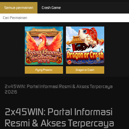
Semua permainan
Crash Game
Flying Phoenix
Dragon or Crash
2x45WIN: Portal Informasi Resmi & Akses Terpercaya
2026
2x45WIN: Portal Informasi
Resmi & Akses Terpercaya