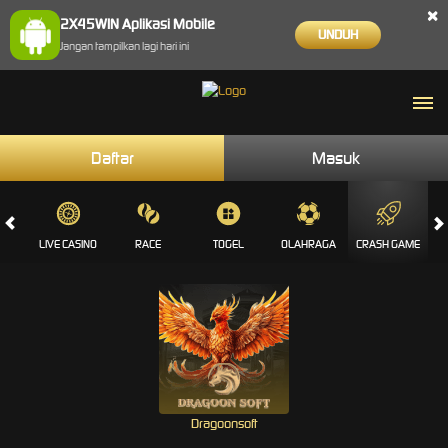
×
2X45WIN Aplikasi Mobile
UNDUH
Jangan tampilkan lagi hari ini
Daftar
Masuk
S
LIVE CASINO
RACE
TOGEL
OLAHRAGA
CRASH GAME
Dragoonsoft