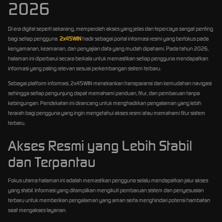
2026
Di era digital seperti sekarang, memperoleh akses yang jelas dan tepercaya sangat penting
bagi setiap pengguna.
2x45WIN
hadir sebagai portal informasi resmi yang berfokus pada
kenyamanan, keamanan, dan penyajian data yang mudah dipahami. Pada tahun 2026,
halaman ini diperbarui secara berkala untuk memastikan setiap pengguna mendapatkan
informasi yang paling relevan sesuai perkembangan sistem terbaru.
Sebagai platform informasi, 2x45WIN menekankan transparansi dan kemudahan navigasi
sehingga setiap pengunjung dapat memahami panduan, fitur, dan pembaruan tanpa
kebingungan. Pendekatan ini dirancang untuk menghadirkan pengalaman yang lebih
terarah bagi pengguna yang ingin mengetahui akses resmi atau memahami fitur sistem
terbaru.
Akses Resmi yang Lebih Stabil
dan Terpantau
Fokus utama halaman ini adalah memastikan pengguna selalu mendapatkan jalur akses
yang stabil. Informasi yang ditampilkan mengikuti pembaruan sistem dan penyesuaian
terbaru untuk memberikan pengalaman yang aman serta menghindari potensi hambatan
saat mengakses layanan.