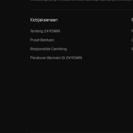
Kebijaksanaan
Tentang 2X45WIN
Pusat Bantuan
Responsible Gambling
Peraturan Bermain Di 2X45WIN