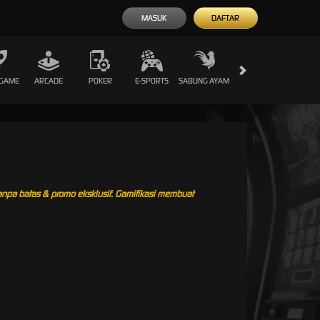
MASUK
DAFTAR
 GAME
ARCADE
POKER
E-SPORTS
SABUNG AYAM
PROMOSI
t tanpa batas & promo eksklusif. Gamifikasi membuat