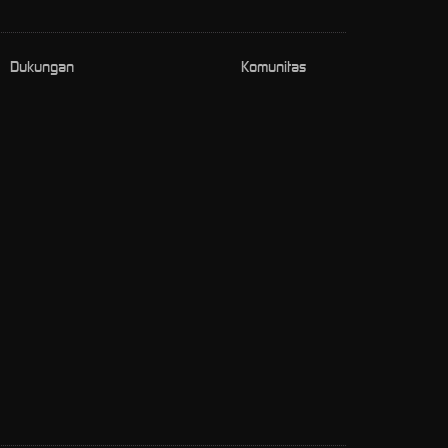
Dukungan
Komunitas