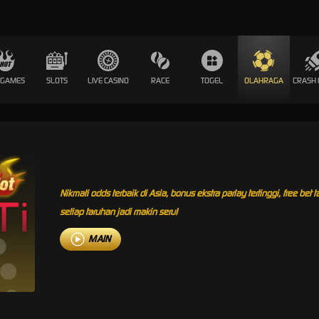
 GAMES
SLOTS
LIVE CASINO
RACE
TOGEL
OLAHRAGA
CRASH
Nikmati odds terbaik di Asia, bonus ekstra parlay tertinggi, free be
setiap taruhan jadi makin seru!
MAIN