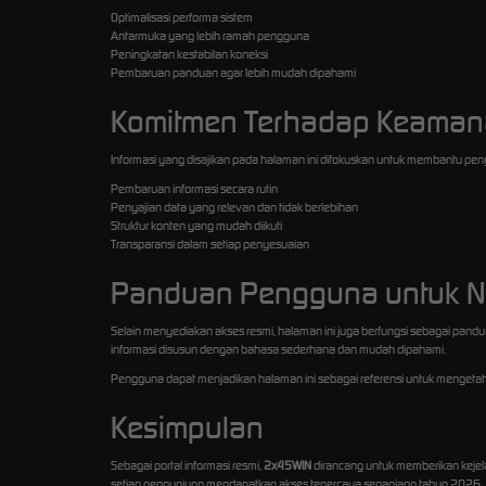
Optimalisasi performa sistem
Antarmuka yang lebih ramah pengguna
Peningkatan kestabilan koneksi
Pembaruan panduan agar lebih mudah dipahami
Komitmen Terhadap Keamana
Informasi yang disajikan pada halaman ini difokuskan untuk membantu peng
Pembaruan informasi secara rutin
Penyajian data yang relevan dan tidak berlebihan
Struktur konten yang mudah diikuti
Transparansi dalam setiap penyesuaian
Panduan Pengguna untuk N
Selain menyediakan akses resmi, halaman ini juga berfungsi sebagai pa
informasi disusun dengan bahasa sederhana dan mudah dipahami.
Pengguna dapat menjadikan halaman ini sebagai referensi untuk mengetahui 
Kesimpulan
Sebagai portal informasi resmi,
2x45WIN
dirancang untuk memberikan kejel
setiap pengunjung mendapatkan akses tepercaya sepanjang tahun 2026.