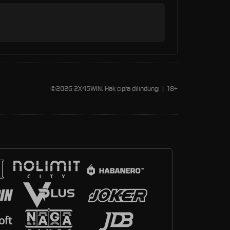
©2026 2X45WIN. Hak cipta dilindungi | 18+