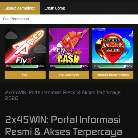
Semua permainan
Crash Game
RTP
95%
RTP
95%
RTP
92%
FlyX
FlyX Cash Turbo
Incredible Balloon Machine
2x45WIN: Portal Informasi Resmi & Akses Terpercaya
2026
2x45WIN: Portal Informasi
Resmi & Akses Terpercaya