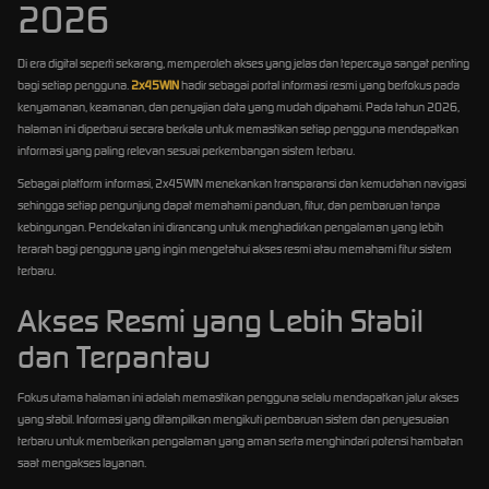
2026
Di era digital seperti sekarang, memperoleh akses yang jelas dan tepercaya sangat penting
bagi setiap pengguna.
2x45WIN
hadir sebagai portal informasi resmi yang berfokus pada
kenyamanan, keamanan, dan penyajian data yang mudah dipahami. Pada tahun 2026,
halaman ini diperbarui secara berkala untuk memastikan setiap pengguna mendapatkan
informasi yang paling relevan sesuai perkembangan sistem terbaru.
Sebagai platform informasi, 2x45WIN menekankan transparansi dan kemudahan navigasi
sehingga setiap pengunjung dapat memahami panduan, fitur, dan pembaruan tanpa
kebingungan. Pendekatan ini dirancang untuk menghadirkan pengalaman yang lebih
terarah bagi pengguna yang ingin mengetahui akses resmi atau memahami fitur sistem
terbaru.
Akses Resmi yang Lebih Stabil
dan Terpantau
Fokus utama halaman ini adalah memastikan pengguna selalu mendapatkan jalur akses
yang stabil. Informasi yang ditampilkan mengikuti pembaruan sistem dan penyesuaian
terbaru untuk memberikan pengalaman yang aman serta menghindari potensi hambatan
saat mengakses layanan.