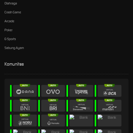
Olahraga
Crash Game
Arcade
Poker
E-Sports
Sabung Ayam
Komunitas