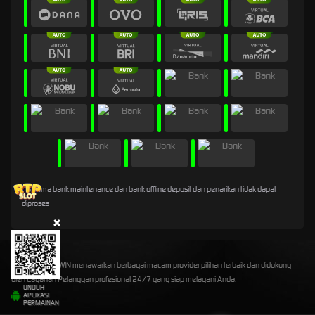
* Selama bank maintenance dan bank offline deposit dan penarikan tidak dapat
diproses
©2026 2X45WIN menawarkan berbagai macam provider pilihan terbaik dan didukung
oleh Layanan Pelanggan profesional 24/7 yang siap melayani Anda.
UNDUH
APLIKASI
PERMAINAN