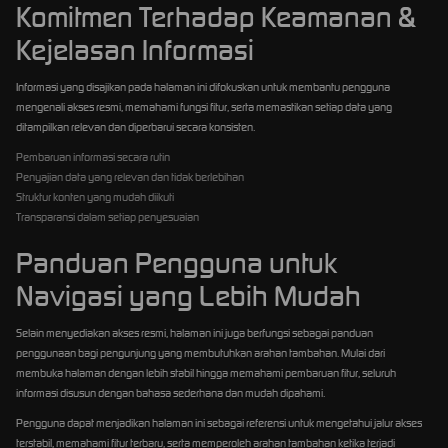
Komitmen Terhadap Keamanan &
Kejelasan Informasi
Informasi yang disajikan pada halaman ini difokuskan untuk membantu pengguna
mengenali akses resmi, memahami fungsi fitur, serta memastikan setiap data yang
ditampilkan relevan dan diperbarui secara konsisten.
Pembaruan informasi secara rutin
Penyajian data yang relevan dan tidak berlebihan
Struktur konten yang mudah diikuti
Transparansi dalam setiap penyesuaian
Panduan Pengguna untuk
Navigasi yang Lebih Mudah
Selain menyediakan akses resmi, halaman ini juga berfungsi sebagai panduan
penggunaan bagi pengunjung yang membutuhkan arahan tambahan. Mulai dari
membuka halaman dengan lebih stabil hingga memahami pembaruan fitur, seluruh
informasi disusun dengan bahasa sederhana dan mudah dipahami.
Pengguna dapat menjadikan halaman ini sebagai referensi untuk mengetahui jalur akses
terstabil, memahami fitur terbaru, serta memperoleh arahan tambahan ketika terjadi