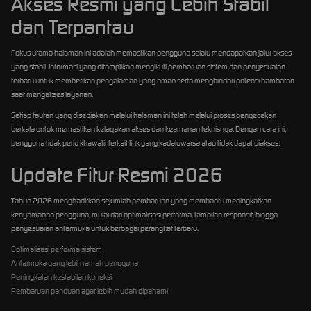
Akses Resmi yang Lebih Stabil
dan Terpantau
Fokus utama halaman ini adalah memastikan pengguna selalu mendapatkan jalur akses
yang stabil. Informasi yang ditampilkan mengikuti pembaruan sistem dan penyesuaian
terbaru untuk memberikan pengalaman yang aman serta menghindari potensi hambatan
saat mengakses layanan.
Setiap tautan yang disediakan melalui halaman ini telah melalui proses pengecekan
berkala untuk memastikan kelayakan akses dan keamanan teknisnya. Dengan cara ini,
pengguna tidak perlu khawatir terkait link yang kadaluwarsa atau tidak dapat diakses.
Update Fitur Resmi 2026
Tahun 2026 menghadirkan sejumlah pembaruan yang membantu meningkatkan
kenyamanan pengguna, mulai dari optimalisasi performa, tampilan responsif, hingga
penyesuaian antarmuka untuk berbagai perangkat terbaru.
Optimalisasi performa sistem
Antarmuka yang lebih ramah pengguna
Peningkatan kestabilan koneksi
Pembaruan panduan agar lebih mudah dipahami